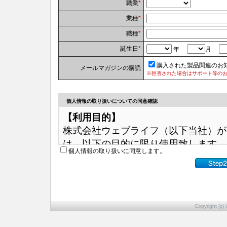
職業
*
業種
*
職種
*
誕生日
*
年
月
購入された製品関連のお
メールマガジンの購読
※拒否された場合はサポート等の
個人情報の取り扱いについての同意確認
【利用目的】
株式会社ウェブライフ（以下当社）が
は、以下の目的に限り使用致します。
個人情報の取り扱いに同意します。
（1）サポート提供のため（ダウンロ
（2）各種お問い合わせへのご対応の
（3）各製品のご登録状況確認のため
（4）当社製品についての関連サービ
Copyright (c) 
（5）各種メールマガジン送信のため