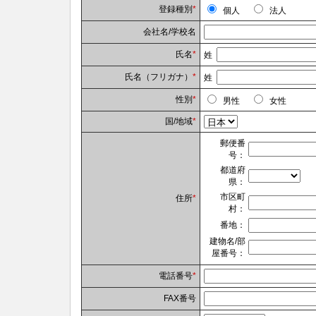
登録種別
*
個人
法人
会社名/学校名
氏名
*
姓
氏名（フリガナ）
*
姓
性別
*
男性
女性
国/地域
*
郵便番
号：
都道府
県：
市区町
住所
*
村：
番地：
建物名/部
屋番号：
電話番号
*
FAX番号