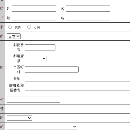
名
*
姓
名
）
*
姓
名
別
*
男性
女性
域
*
郵便番
号：
都道府
県：
市区町
所
*
村：
番地：
建物名/部
屋番号：
号
*
番号
業
*
種
*