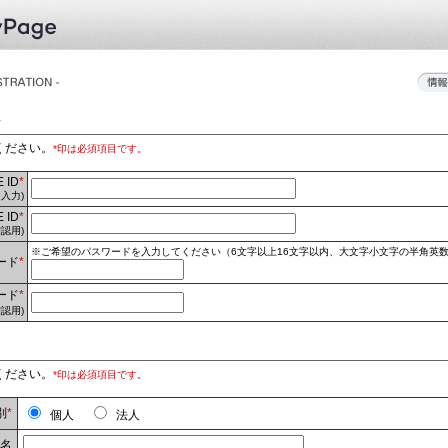
ください。
*印は必須項目です。
 ID
*
入力)
 ID
*
確認用)
※ご希望のパスワードを入力してください（6文字以上16文字以内、大文字小文字の半角英数字と
ード
*
ード
*
確認用)
ください。
*印は必須項目です。
別
*
個人
法人
校名