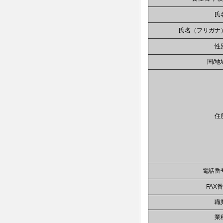
氏
氏名（フリガナ
性
国/地
住
電話番
FAX
職
業