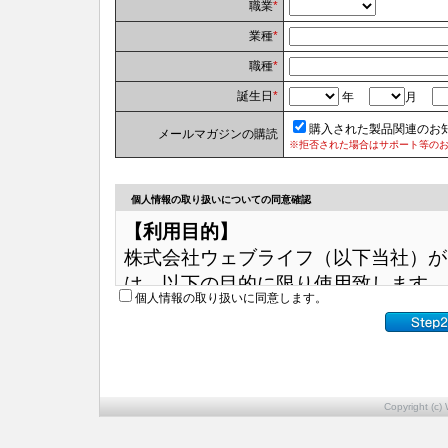
職業
*
業種
*
職種
*
誕生日
*
年
月
購入された製品関連のお
メールマガジンの購読
※拒否された場合はサポート等の
個人情報の取り扱いについての同意確認
【利用目的】
株式会社ウェブライフ（以下当社）が
は、以下の目的に限り使用致します。
個人情報の取り扱いに同意します。
（1）サポート提供のため（ダウンロ
（2）各種お問い合わせへのご対応の
（3）各製品のご登録状況確認のため
（4）当社製品についての関連サービ
Copyright (c) 
（5）各種メールマガジン送信のため