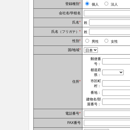
登録種別
*
個人
法人
会社名/学校名
氏名
*
姓
氏名（フリガナ）
*
姓
性別
*
男性
女性
国/地域
*
郵便番
号：
都道府
県：
市区町
住所
*
村：
番地：
建物名/部
屋番号：
電話番号
*
FAX番号